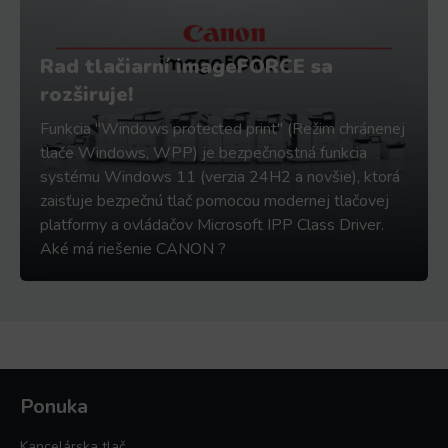
Rad tlačiarní imageFORCE sa
rozširuje!
Funkcia "Windows protected print" (Režim chránenej
tlače Windows, WPP) je bezpečnostná funkcia
systému Windows 11 (verzia 24H2 a novšie), ktorá
zaisťuje bezpečnú tlač pomocou modernej tlačovej
platformy a ovládačov Microsoft IPP Class Driver.
Aké má riešenie CANON ?
Ponuka
Kancelárska tlač