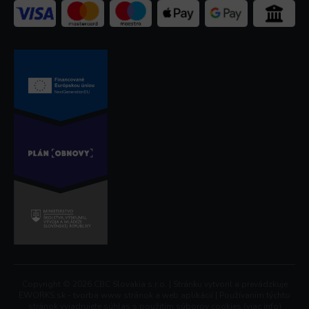
Copyright © 2026 CBC Slovakia s.r.o. | Stránku vytvoril a prevádzkuje
EWORKS.sk - tvorba www stránok a web aplikácií | Používaním týchto
stránok vyjadrujete súhlas s použitím súborov cookies (
viac info
)