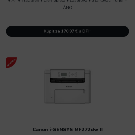
• A4 • Tlačiareň • Čiernobiela • Laserová • Štartovací Toner -
ÁNO
Kúpiť za 170,97 € s DPH
Canon i-SENSYS MF272dw II