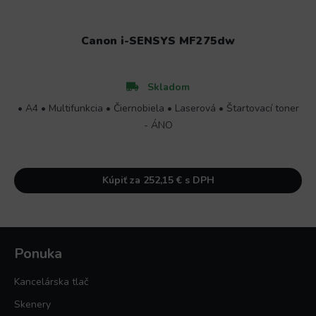
Canon i-SENSYS MF275dw
Skladom
• A4 • Multifunkcia • Čiernobiela • Laserová • Štartovací toner
- ÁNO
Kúpiť za 252,15 € s DPH
Ponuka
Kancelárska tlač
Skenery