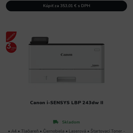
Kúpiť za 353,01 € s DPH
Canon i-SENSYS LBP 243dw II
Skladom
• A4 • Tlačiareň • Čiernobiela • Laserová • Štartovací Toner -