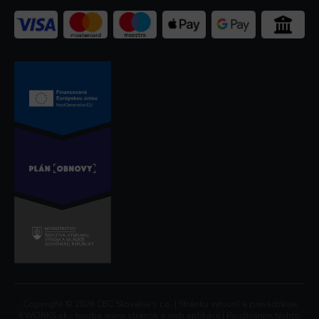
Copyright © 2026 CBC Slovakia s.r.o. | Stránku vytvoril a prevádzkuje
EWORKS.sk - tvorba www stránok a web aplikácií | Používaním týchto