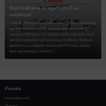
Rad tlačiarní imageFORCE sa
rozširuje!
Funkcia "Windows protected print" (Režim chránenej
tlače Windows, WPP) je bezpečnostná funkcia
systému Windows 11 (verzia 24H2 a novšie), ktorá
zaisťuje bezpečnú tlač pomocou modernej tlačovej
platformy a ovládačov Microsoft IPP Class Driver.
Aké má riešenie CANON ?
Ponuka
Kancelárska tlač
Skenery