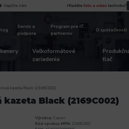
Napíšte nám
Hľadáte
foto a video
techniku?
Servis a
Program pre IT
Blog
O spoločnosti
podpora
partnerov
kenery
Veľkoformátové
Produkčn
zariadenia
tlač
rová kazeta Black (2169C002)
 kazeta Black (2169C002)
Výrobca:
Canon
Kód výrobcu MPN:
2169C002