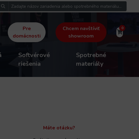
Pre
Chcem navštíviť
0
domácnosti
showroom
á
Softvérové
Spotrebné
riešenia
materiály
Máte otázku?