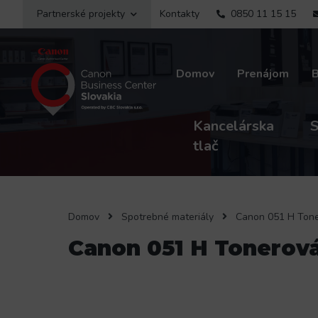
Partnerské projekty
Kontakty
0850 11 15 15
Domov
Prenájom
Kancelárska
S
tlač
Domov
Spotrebné materiály
Canon 051 H Tone
Canon 051 H Tonerová