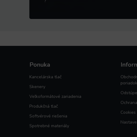
?
Ponuka
Infor
Kancelárska tlač
Obchodn
poriado
Skenery
Odstúpe
Veľkoformátové zariadenia
Ochrana
Produkčná tlač
Cookies
Softvérové riešenia
Nastave
Spotrebné materiály