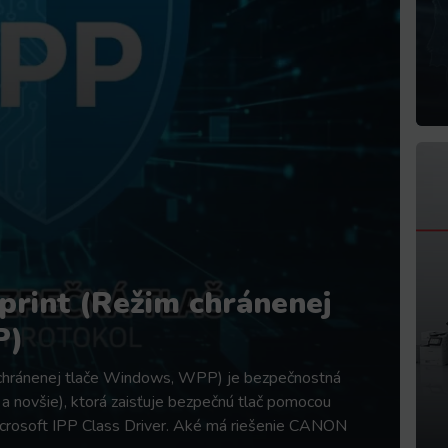
rint (Režim chránenej
P)
 chránenej tlače Windows, WPP) je bezpečnostná
 novšie), ktorá zaisťuje bezpečnú tlač pomocou
icrosoft IPP Class Driver. Aké má riešenie CANON